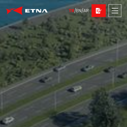
TR
/
EN
/
AR