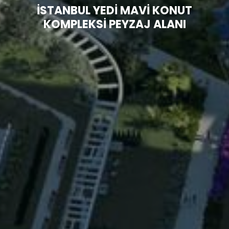
Model
Bilgiler
İSTANBUL YEDİ MAVİ KONUT
P
Havuzu
KOMPLEKSİ PEYZAJ ALANI
im
Hakkımızda
Hizmetlerim