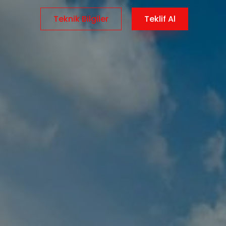
Teknik Bilgiler
Teklif Al
AR
/
EN
/
TR