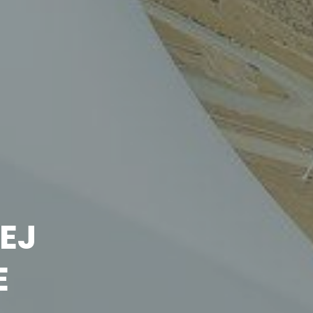
Projelerimiz
EJ
E