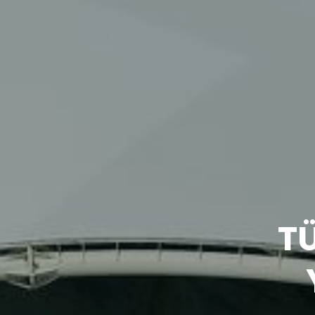
3D
Model
T
Havuzu
İletişim