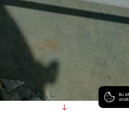
Bu si
anali