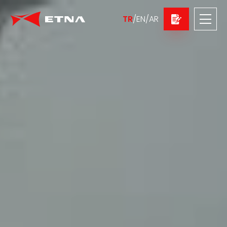
TR
/
EN
/
AR