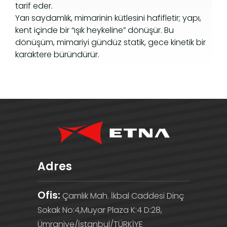
tarif eder.
Yarı saydamlık, mimarinin kütlesini hafifletir; yapı,
kent içinde bir “ışık heykeline” dönüşür. Bu
dönüşüm, mimariyi gündüz statik, gece kinetik bir
karaktere büründürür.
Adres
Ofis:
Çamlık Mah. İkbal Caddesi Dinç
Sokak No:4,Muyar Plaza K:4 D:28,
Ümraniye/İstanbul/TÜRKİYE