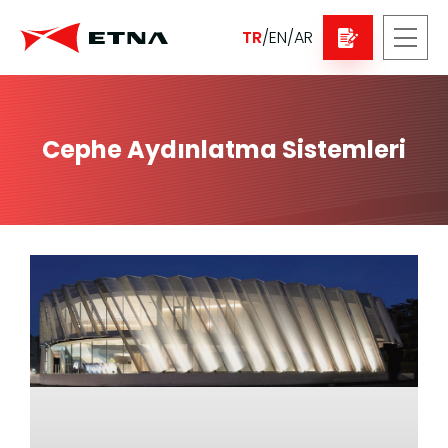
TR
/
EN
/
AR
Cephe Aydınlatma Sistemleri