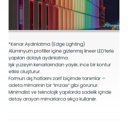
*Kenar Aydınlatma (Edge Lighting)
Alüminyum profiller içine gizlenmiş lineer LED’lerle
yapılan dolaylı aydınlatma.
Işık yüzeyin kenarlarından yayılır, ince bir kontur
etkisi oluşturur.
Formun dış hatlarını zarif biçimde tanımlar —
3D
Teknik
Model
adeta mimarinin bir “imzası” gibi görünür.
Bilgiler
P
Havuzu
Minimalist ve teknolojik yapılarda sadelik içinde
detay arayan mimarlarca sıkça kullanılır.
im