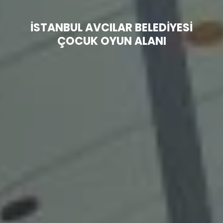
3D
Teknik
Model
Bilgiler
İSTANBUL AVCILAR BELEDİYESİ
P
Havuzu
ÇOCUK OYUN ALANI
im
Hakkımızda
Hizmetlerim