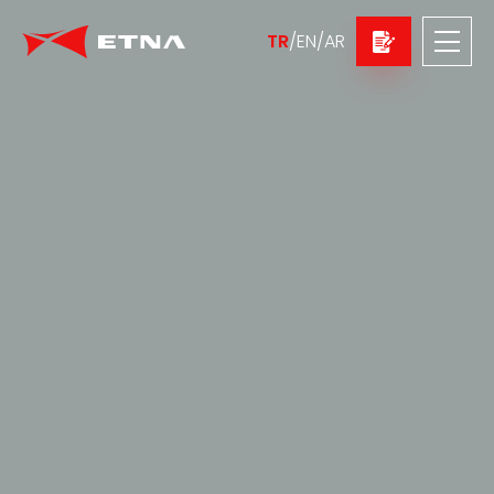
TR
/
EN
/
AR