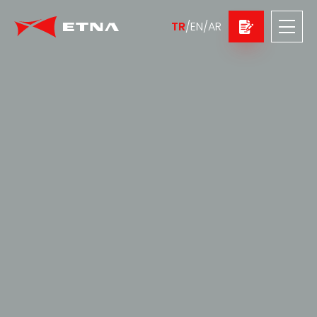
TR
/
EN
/
AR