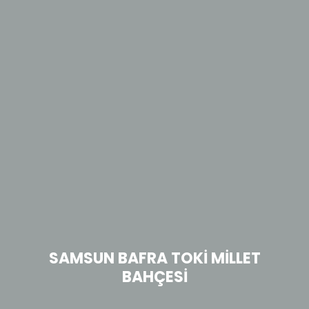
3D
Teknik
Model
Bilgiler
SAMSUN BAFRA TOKİ MİLLET
P
Havuzu
BAHÇESİ
im