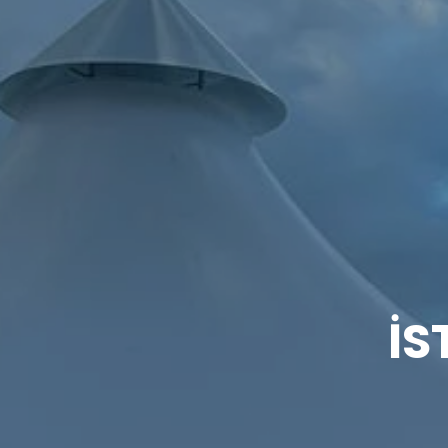
3D
Model
Havuzu
İS
İletişim