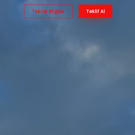
Teknik Bilgiler
Teklif Al
AR
/
EN
/
TR