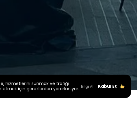
te, hizmetlerini sunmak ve trafiği
Kabul Et
Bilgi Al
z etmek için çerezlerden yararlanıyor.
roje Künyesi