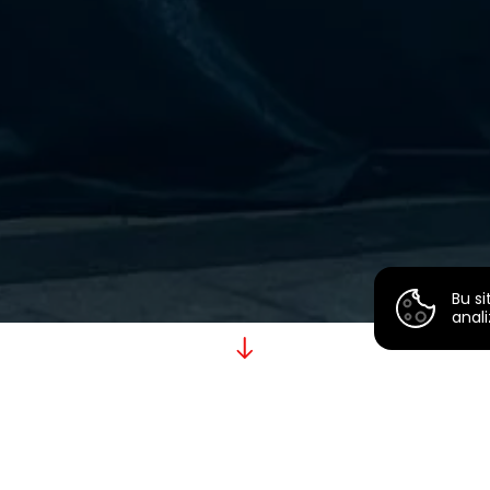
Bu si
anali
P