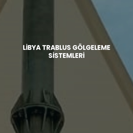
3D
Teknik
Model
Bilgiler
LİBYA TRABLUS GÖLGELEME
P
Havuzu
SİSTEMLERİ
im
Hakkımızda
Hizmetlerim