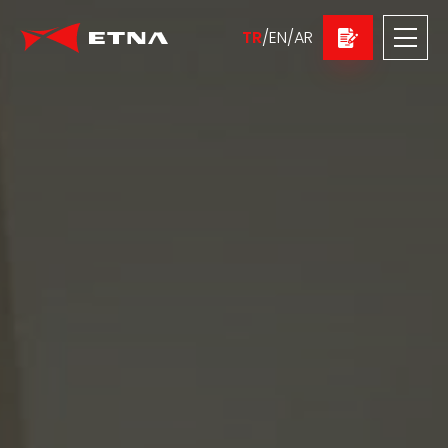
TR
/
EN
/
AR