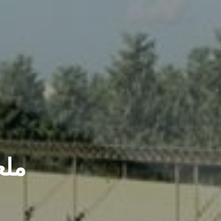
مشاريعنا
ملع