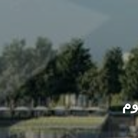
تجمع
النماذج
ثلاثية
الأبعاد
وم
اتصل
بنا