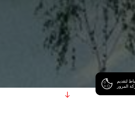
اط لتقديم
ع