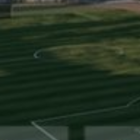
نبذة
عنا