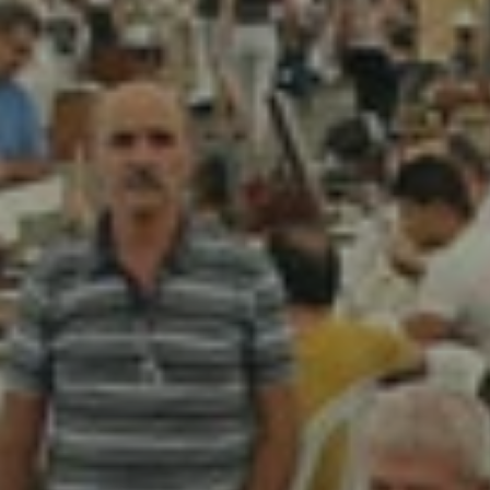
نبذة
عنا