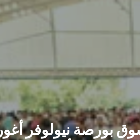
المعلومات
الفنية
ق بورصة نيولوفر أغور