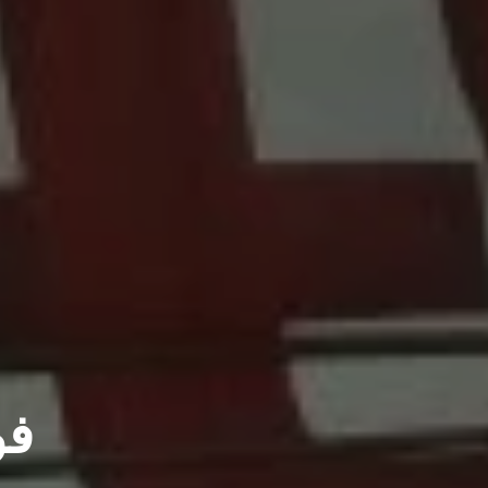
مشاريعنا
فو