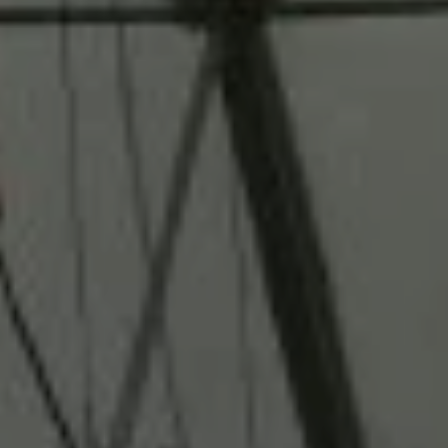
نبذة
عنا