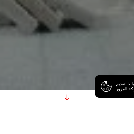
اط لتقديم
ع