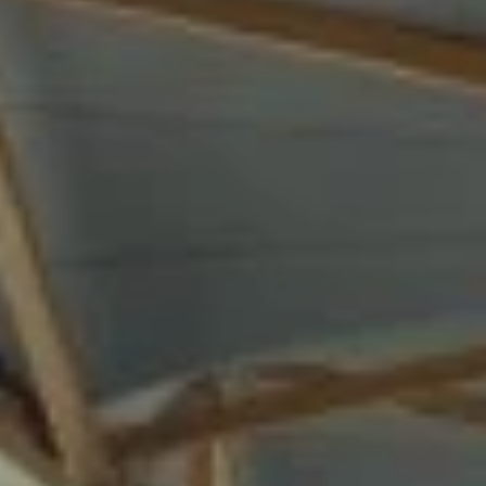
نبذة
عنا